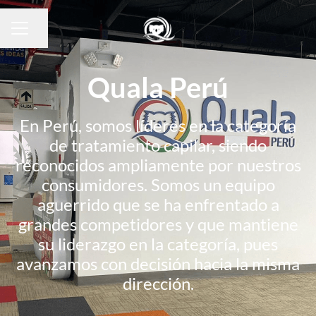
Compartir página
Menú de empleo
Quala Perú
En Perú, somos líderes en la categoría
de tratamiento capilar, siendo
reconocidos ampliamente por nuestros
consumidores. Somos un equipo
aguerrido que se ha enfrentado a
grandes competidores y que mantiene
su liderazgo en la categoría, pues
avanzamos con decisión hacia la misma
dirección.