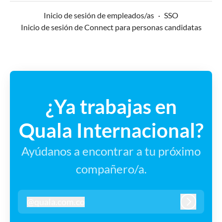
Inicio de sesión de empleados/as
·
SSO
Inicio de sesión de Connect para personas candidatas
¿Ya trabajas en
Quala Internacional?
Ayúdanos a encontrar a tu próximo
compañero/a.
@
quala.com.co
quala.com.co
Iniciar s