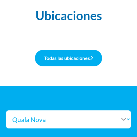
Ubicaciones
Quala México
Quala Nova
Quala Colombia
Todas las ubicaciones